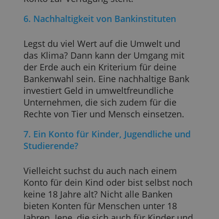
Banken ausgegeben. Mit beiden kannst
du überall (kontaktlos) bezahlen und
kostenlos Geld abheben. Wenn du im
Ausland oder online Einkäufe tätigen
willst, sind diese von Vorteil, da sie von
den meisten Läden und Onlineshops
akzeptiert werden.
Auch die neuen Onlinebanken bieten
häufig Visa- oder Mastercards an, selten
werden auch Maestro-Karten geboten.
Bezahlst du mit diesen Karten, so wird
der Betrag direkt von deinem
Onlinekonto abgebucht. Die bei
Kreditkarten übliche Zahlung erst am
Ende des Monats gibt es bei
Onlinebanken also nicht und du siehst