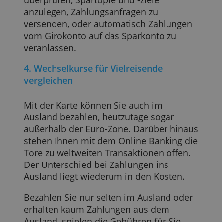
Versicherung, bspw. die
Reiseversicherung bei N26.
3. Nützliche App-Extras
Bankanbieter setzen sich dafür ein, dass
Kunden ihre Finanzen besser in den Griff
bekommen. Wie sie das tun,
unterscheidet sich jedoch von Anbieter
zu Anbieter. Oft ist es möglich, online die
eigenen Ein- und Ausgaben zu
überprüfen, Spartöpfe und -ziele
anzulegen, Zahlungsanfragen zu
versenden, oder automatisch Zahlungen
vom Girokonto auf das Sparkonto zu
veranlassen.