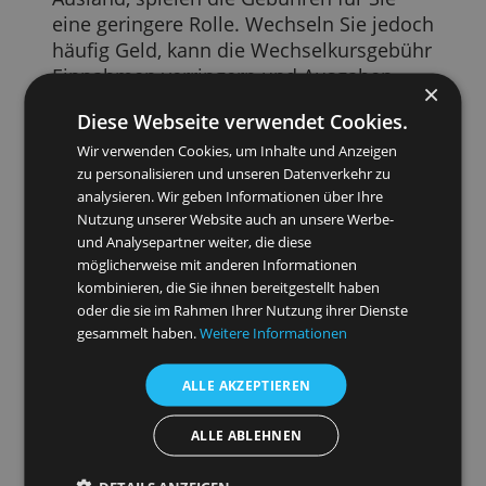
4. Wechselkurse für Vielreisende
vergleichen
Mit der Karte können Sie auch im
Ausland bezahlen, heutzutage sogar
außerhalb der Euro-Zone. Darüber hinau
stehen Ihnen mit dem Online Banking di
Tore zu weltweiten Transaktionen offen.
Der Unterschied bei Zahlungen ins
Ausland liegt wiederum in den Kosten.
Bezahlen Sie nur selten im Ausland oder
erhalten kaum Zahlungen aus dem
Ausland, spielen die Gebühren für Sie
eine geringere Rolle. Wechseln Sie jedoc
häufig Geld, kann die Wechselkursgebüh
Einnahmen verringern und Ausgaben