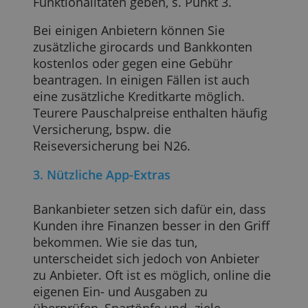
Falls Sie nur nach den Kosten schauen,
dann ähnelt dies dem Vergleich von
Äpfeln mit Birnen, da sich die Leistungen
je Anbieter stark unterscheiden. Im
Pauschalpreis sind normalerweise das
Bankkonto, die girocard, ein Zugang zum
Online Banking und zur Banking-App
enthalten. Auch bei den Banking-Apps
kann es große Unterschiede bei den
Funktionalitäten geben, s. Punkt 3.
Bei einigen Anbietern können Sie
zusätzliche girocards und Bankkonten
kostenlos oder gegen eine Gebühr
beantragen. In einigen Fällen ist auch
eine zusätzliche Kreditkarte möglich.
Teurere Pauschalpreise enthalten häufig