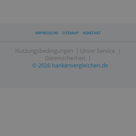
Bei einer Frage oder einem Problem
wünschst du dir natürlich so schnell wie
möglich Hilfe. Deshalb lohnt es sich, auf
die Öffnungszeiten der Banken zu
schauen und wie du diese erreichen
kannst. Nicht bei allen Banken gibt es
Hilfe vor Ort. Häufig kannst du dich nur
per Telefon, Chat oder E-Mail an den
Kundenservice einer Bank wenden.
(
Bankenvergleichen, 21. Januar 2020
)