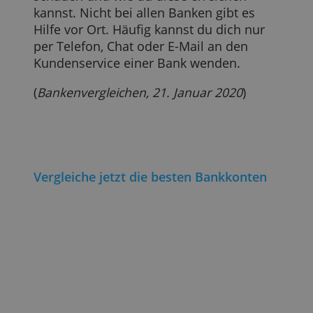
Konto für dein Kind oder bist selbst noch
keine 18 Jahre alt? Nicht alle Banken
bieten Konten für Menschen unter 18
Jahren. Jene, die sich auch für Kinder un
Jugendliche eignen, bieten für
gewöhnlich spezielle Konten für Jüngere
an. Bei der Eröffnung muss allerdings ei
Erziehungsberechtigter oder Vormund
seine Einwilligung geben. Dies sieht das
deutsche Gesetz vor.
Als Student bekommst du häufig
zahlreiche Vorteile bei Banken. Zum
Beispiel zahlst du geringere Gebühren al
andere Kunden derselben Bank.
8. Kundenservice