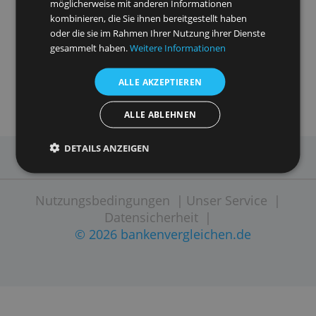
Nutzung unserer Website auch an unsere Werbe-
und Analysepartner weiter, die diese
möglicherweise mit anderen Informationen
kombinieren, die Sie ihnen bereitgestellt haben
oder die sie im Rahmen Ihrer Nutzung ihrer Dienste
gesammelt haben.
Weitere Informationen
ALLE AKZEPTIEREN
ALLE ABLEHNEN
DETAILS ANZEIGEN
IMPRESSUM
SITEMAP
KONTAKT
Nutzungsbedingungen
|
Unser Service
Datensicherheit
|
© 2026 bankenvergleichen.de