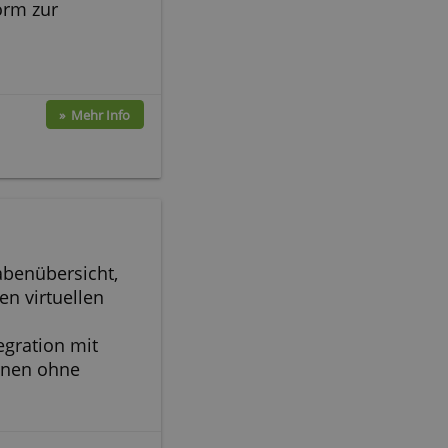
 und anderen
arte
» Mehr Info
 unbegrenzten virtuellen
er interner