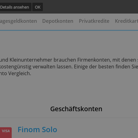
unktion.
Details ansehen
OK
ten
Tagesgeldkonten
Depotkonten
Privatkredi
erufler und Kleinunternehmer brauchen Firmenkonten
ll und kostengünstig verwalten lassen. Einige der be
äftskonto Vergleich.
Geschäftskonten