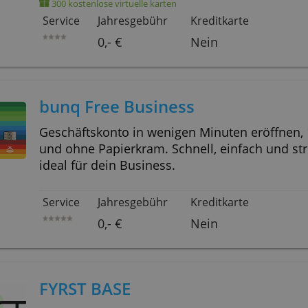
Währungsaustausch in 10 Währun
Buchhaltungssoftware – alle wic
zusätzliche Gebühren.
300 kostenlose virtuelle karten
Service
Jahresgebühr
Kreditk
0,- €
Nein
bunq Free Business
Geschäftskonto in wenigen Minuten eröffnen, 100 % online
und ohne Papierkram. Schnell, ein
ideal für dein Business.