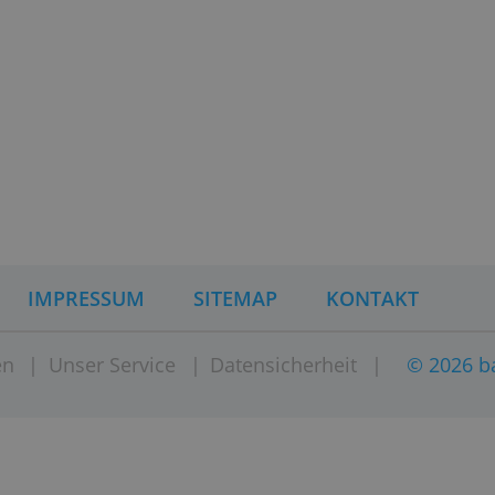
iles Firmenkonto eher in Frage
Geschäfts
schäftskonto.
Überweis
private G
Kontobew
Bank star
e
bestimmte
danach Ge
intensiv 
nto haben und ein neues Konto
vielen Be
 Banken von einem kostenlosen
Konto mit
hen. Dieser funktioniert
inem neuen privaten
Zahlungspartner werden
erbindung informiert. Das
kompliziert.