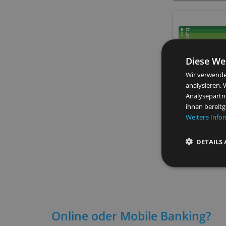
Di
Wir 
anal