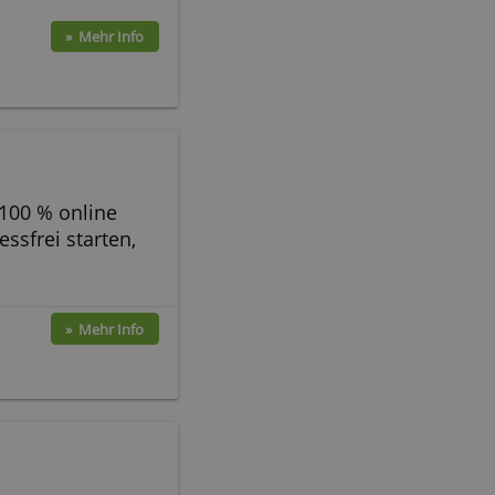
gen und Integration mit
htigen Funktionen ohne
arte
» Mehr Info
fach und stressfrei starten,