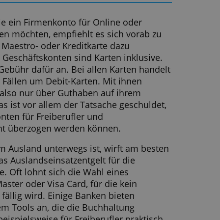
ionen kombinieren, die Sie
arte
» Mehr Info
r Dienste gesammelt haben.
ALLE AKZEPTIEREN
Geschäftskonto: Auswahlkriterien
 Frage, ob Sie ein Firmenkonto für Online ode
nking eröffnen möchten, empfiehlt es sich vor
, ob Sie eine Maestro- oder Kreditkarte dazu
. Bei einigen Geschäftskonten sind Karten inkl