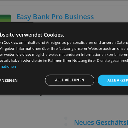
N26 Business
Kostenloses Geschäftskonto für Selbständige und Freiberufler.
Google Pay-fähig, und Debit Mae
inklusive.
Service
Jahresgebühr
Kreditk
0,- €
Ja
Easy Bank Pro Business
Modernes Geschäftskonto fürs Smartphone. Mit praktischen
Funktio- nen, die den Arbeitsallta
ese Webseite verwendet Cookies.
gehören zum Konto dazu.
verwenden Cookies, um Inhalte und Anzeigen zu personalisieren 
ysieren. Wir geben Informationen über Ihre Nutzung unserer Web