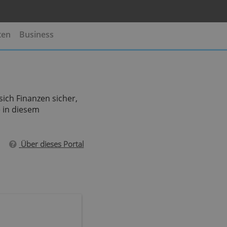
te
Kreditkarten
Business
, mit denen sich Finanzen sicher,
sten finden Sie in diesem
Über dieses Portal