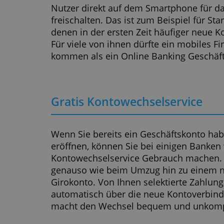
dazu auch Mobile Banking Konten.
nicht mehr benötigt als das Smar
Einer der Vorteile von Smartphone
Zahlungseingängen und –ausgäng
Benachrichtigungen in Echtzeit au
sorgt für einen guten Überblick übe
natürlich nur sinnvoll, wenn sich 
Rahmen hält. Andernfalls lässt sic
deaktivieren.
Immer mehr Mobile Banking Girok
an der Kasse mit dem Smartphone 
von ihnen lassen sich außerdem m
Nutzer direkt auf dem Smartphone
freischalten. Das ist zum Beispiel f
denen in der ersten Zeit häufige