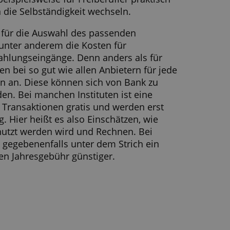
en fällt eine Gebühr dafür an. Bei allen Karten
n den meisten Fällen um Debit-Karten. Mit ihne
ontoinhaber also nur über Guthaben auf ihre
 verfügen. Das ist vor allem der Tatsache gesc
e Geschäftskonten für Freiberufler und
ernehmer nicht überzogen werden können.
geschäftlich im Ausland unterwegs ist, wirft am
n Blick auf das Auslandseinsatzentgelt für die
e Kreditkarte. Oft lohnt sich die Wahl eines
kontos mit Master oder Visa Card, für die kein
rsaufschlag fällig wird. Einige Banken bieten
kunden zudem Tools an, die die Buchhaltung
rn. Das kann beispielsweise für Freiberufler pra
 gerade erst in die Selbständigkeit wechseln.
res Kriterium für die Auswahl des passenden