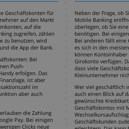
ysepartner weiter, die diese möglicherweise mit anderen Informat
Service
Jahresgebühr
Kreditk
n bereitgestellt haben oder die sie im Rahmen Ihrer Nutzung ihre
167,88 €
Ja
tere Informationen
ALLE ABLEHNEN
DETAILS ANZEIGEN
Mehr
Ergebnisse
ng?
Neues 
ele neue Geschäftskonten für
Neben der
einunternehmer auf den Markt
Mobile Ba
Firmenkonten, auf die
überlegen
ne Banking zugreifen, zählen
benötigen