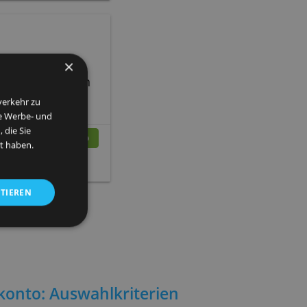
stro sowie MasterCard
arte
» Mehr Info
×
g erleichtern.Drei Bankkarten
und unseren Datenverkehr zu
site auch an unsere Werbe- und