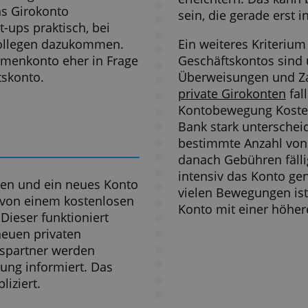
 Um sie zu benutzen, wird
Bei ander
tphone und die App der Bank.
es sich i
können K
-Geschäftskonten: Bei
Girokonto
en können Push-
dass viel
f dem Handy erfolgen. Das
Kleinunt
r die Finanzlage, ist aber
die Transaktionszahl im
Wer viel 
h die Funktion aber auch
auch eine
gewünscht
Geschäfts
onten erlauben die Zahlung
Wechselku
per Google Pay. Bei einigen
Geschäfts
it nur wenigen Clicks neue
erleichte
 für das Girokonto
sein, die
ür Start-ups praktisch, bei
r neue Kollegen dazukommen.
Ein weite