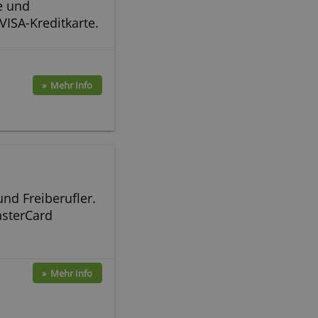
arte
» Mehr Info
kostenloser VISA-Kreditkarte.
arte
» Mehr Info