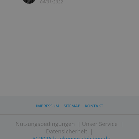
09/02/2022
10 gute Gründe, um ein Anlagekonto
zu eröffnen
Melanie Günther
12/02/2022
Fünf häufige Fehler bei der privaten
Geldanlage in Wertpapiere – und wie
Sie sie vermeiden
Melanie Günther
04/01/2022