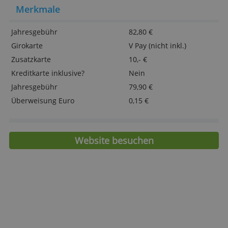
Girokarte
Umzugsservice erleichtert Kontowechsel
DETAILS ANZEIGEN
Neues Tool erleichtert Liquiditätsplanung
Nutzung des Commerzbank Filialnetzwerks
möglich
> Jetzt Ihr KlassikGeschäftskonto eröffn
Merkmale
Jahresgebühr
82,80 €
Girokarte
V Pay (nicht inkl.)
Zusatzkarte
10,- €
Kreditkarte inklusive?
Nein
Jahresgebühr
79,90 €