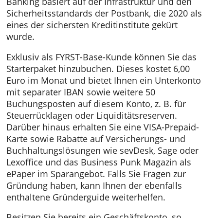
CARD gestellt. Eine Partnerkarte für Freunde
oder Ihre Familie kostet einen Euro pro Mona
Das Online-Banking rufen Sie komfortabel ü
Ihren Web-Browser oder die App auf – eine
Buchungssoftware ist mit einem Preisvorteil
von 25 Prozent ebenfalls enthalten. Das Onli
Banking basiert auf der Infrastruktur und de
Sicherheitsstandards der Postbank, die 2020 
eines der sichersten Kreditinstitute gekürt
wurde.
Exklusiv als FYRST-Base-Kunde können Sie d
Starterpaket hinzubuchen. Dieses kostet 6,00
Euro im Monat und bietet Ihnen ein Unterko
mit separater IBAN sowie weitere 50
Buchungsposten auf diesem Konto, z. B. für