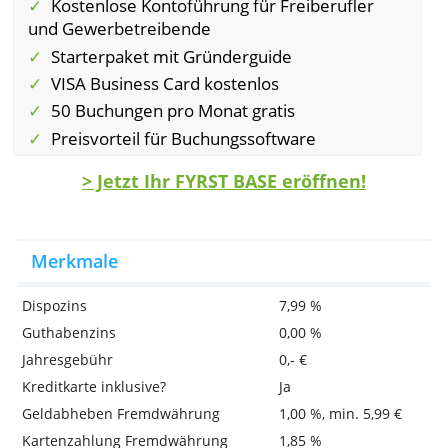
innerhalb von sieben Minuten online eröffne
Die Voraussetzung hierfür ist, dass Sie das
VideoIdent-Verfahren verwenden. Füllen Sie
hierzu das Online-Formular aus und senden 
dieses ab. Sobald Sie den Zugriff auf das
Online-Banking erhalten haben, können Sie 
Antrag zum Starterpaket ausfüllen und per
Kontaktformular hochladen.
Vorteile auf einen Blick
Kostenlose Kontoführung für Freiberufler
und Gewerbetreibende
Starterpaket mit Gründerguide
VISA Business Card kostenlos
50 Buchungen pro Monat gratis