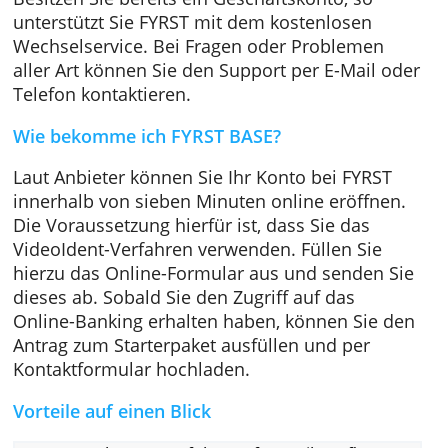
Steuerrücklagen oder Liquiditätsreserven.
Darüber hinaus erhalten Sie eine VISA-Prepai
Karte sowie Rabatte auf Versicherungs- und
Buchhaltungslösungen wie sevDesk, Sage od
Lexoffice und das Business Punk Magazin als
ePaper im Sparangebot. Falls Sie Fragen zur
Gründung haben, kann Ihnen der ebenfalls
enthaltene Gründerguide weiterhelfen.
Besitzen Sie bereits ein Geschäftskonto, so
unterstützt Sie FYRST mit dem kostenlosen
Wechselservice. Bei Fragen oder Problemen
aller Art können Sie den Support per E-Mail 
Telefon kontaktieren.
Wie bekomme ich FYRST BASE?
Laut Anbieter können Sie Ihr Konto bei FYRST