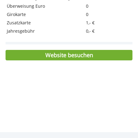
Preisvorteil für Buchungssoftware
> Jetzt Ihr FYRST BASE eröffnen!
Merkmale
Dispozins
7,99 %
Guthabenzins
0,00 %
Jahresgebühr
0,- €
Kreditkarte inklusive?
Ja
Geldabheben Fremdwährung
1,00 %, min. 5,99
Kartenzahlung Fremdwährung
1,85 %
Überweisung Euro
0
Girokarte
0