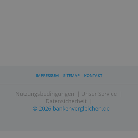
Sparkonto gekoppelt
Nein
an Bedingungen
Einlagensicherung
Deutschland
Max. Sicherung
100.000,- €
Website besuchen