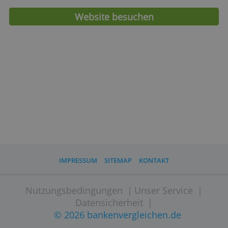
Mindesteinlage
0,60 €
Zinssatz
0,60 %
Zinszahlung
Quartalsweise
Sparkonto gekoppelt
Nein
an Bedingungen
Einlagensicherung
Deutschland
Max. Sicherung
100.000,- €
Website besuchen