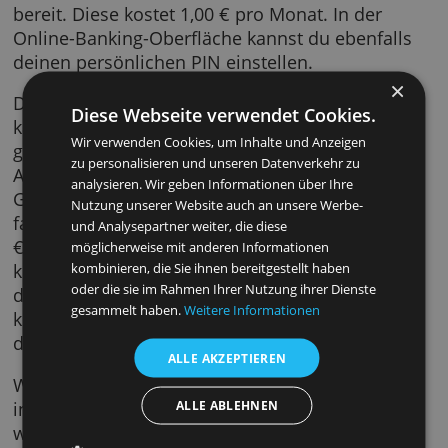
Vollzahlung oder mit 15,87 % Zinsen in 3
Monatsraten. Außerdem kannst du dort den
SMS-Service ein- oder ausschalten. Der SMS-
Service informiert dich über Umsätze ab 500,
€ sowie Umsätze nach einem Landeswechsel
Möchtest du bereits bei geringeren Summen
unterrichtet werden, steht die Premium-Vari
bereit. Diese kostet 1,00 € pro Monat. In der
Online-Banking-Oberfläche kannst du ebenfa
deinen persönlichen PIN einstellen.
Da die Volkswagen Visa Card eine Visa-Karte i
Diese Webseite verwendet Cookies.
kannst du mit ihr weltweit bezahlen. Bis 50,0
Wir verwenden Cookies, um Inhalte und Anzeigen
geht das sogar kontaktlos ohne PIN-Eingabe.
zu personalisieren und unseren Datenverkehr zu
Automaten der Volkswagen Bank ist das
analysieren. Wir geben Informationen über Ihre
Geldabheben kostenlos. An fremden Automa
Nutzung unserer Website auch an unsere Werbe-
fallen 3,00 % der Summe bzw. mindestens 5,
und Analysepartner weiter, die diese