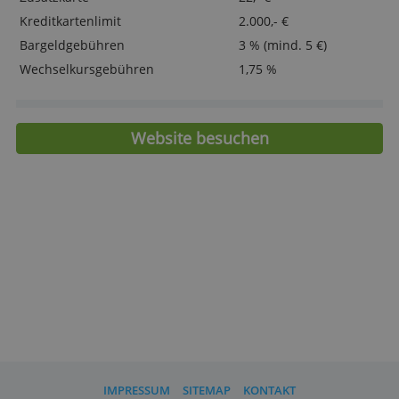
Mit oder ohne Girokonto zu beantragen
Individuelles Volkwagen-Motiv
Online beantragen per VideoIdent
> Volkswagen Visa Card jetzt beantrage
Kosten und Eigenschaften
Jahresgebühr
33,- €
Zusatzkarte
22,- €
Kreditkartenlimit
2.000,- €
Bargeldgebühren
3 % (mind. 5 €)
Wechselkursgebühren
1,75 %