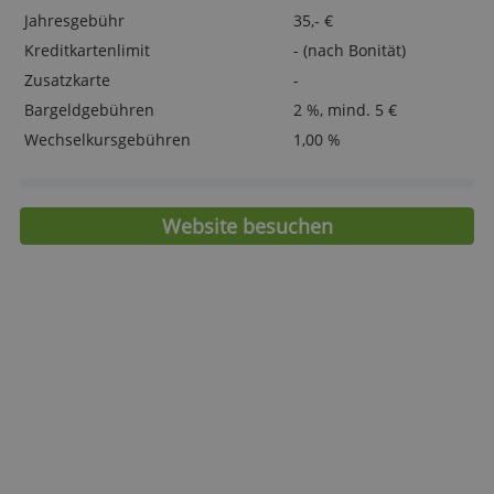
Nutzung ohne Wechsel der Hausbank
möglich
> Jetzt Ihre GrünCardPlus MasterCard
beantragen!
Merkmale
Jahresgebühr
35,- €
Kreditkartenlimit
- (nach Bonität)
Zusatzkarte
-
Bargeldgebühren
2 %, mind. 5 €
Wechselkursgebühren
1,00 %