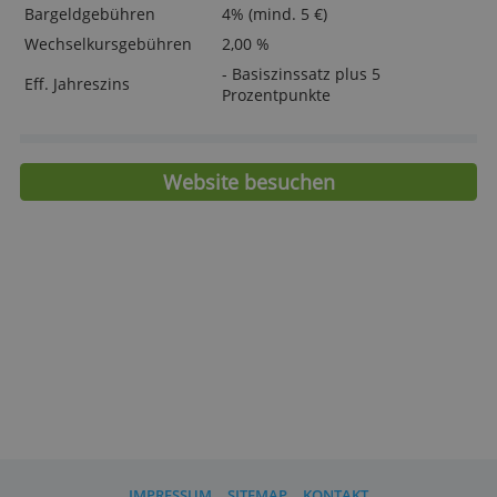
Bei Verlust kostenlose Ersatzkarte
> Jetzt deine Payback American Expres
Karte beantragen!
Kosten und Eigenschaften
Jahresgebühr
0,- €
Zusatzkarte
0,- €
Kreditkartenlimit
- (bonitätsabhängig)
Bargeldgebühren
4% (mind. 5 €)
Wechselkursgebühren
2,00 %
- Basiszinssatz plus 5
Eff. Jahreszins
Prozentpunkte