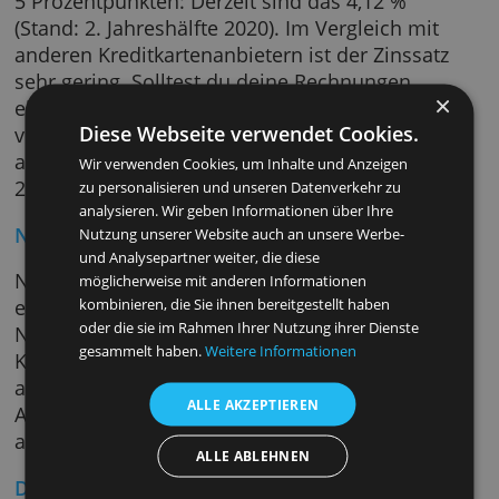
abbezahlen wollen, ist das mit der Payback
American Express Karte nicht möglich. Wie b
den anderen Amex-Karten müssen die
Rechnungssummen innerhalb von 30 Tagen
beglichen werden, ansonsten fallen Zinsen a
Der Zinssatz ergibt sich aus dem Basiszins p
5 Prozentpunkten: Derzeit sind das 4,12 %
(Stand: 2. Jahreshälfte 2020). Im Vergleich mi
anderen Kreditkartenanbietern ist der Zinssa
sehr gering. Solltest du deine Rechnungen
einmal nicht entrichten können, fallen
Diese Webseite verwendet Cookies.
vergleichsweise geringe zusätzliche Kosten
an. Die 1. Mahnung ist kostenlos, ab der
Wir verwenden Cookies, um Inhalte und Anzeigen
2. fallen jeweils 8,00 € Mahngebühren an.
zu personalisieren und unseren Datenverkehr zu
analysieren. Wir geben Informationen über Ihre
Neukundenaktion:
Nutzung unserer Website auch an unsere Werbe-
und Analysepartner weiter, die diese