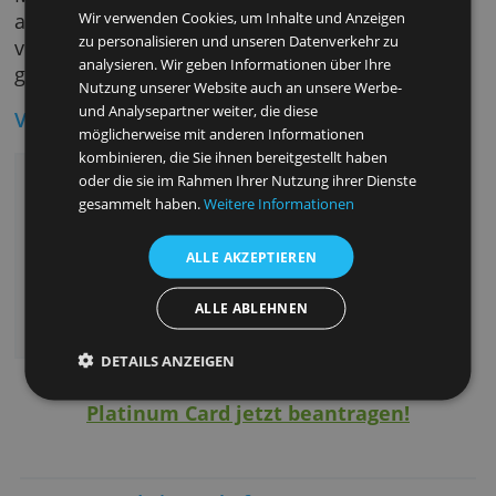
auch eine Haftpflichtversicherung für
Auslandsreisen sowie Mietwagen-
Versicherungen inklusive. Über das
Membership Rewards Programm werden mit
jeder Kreditkartenzahlung Bonuspunkte
angespart. Neukunden erhalten 50.000
Diese Webseite verwendet Cookies.
Membership Rewards Punkte geschenkt. Für
Wir verwenden Cookies, um Inhalte und Anzeigen
alle, die auf Geschäftsreisen nicht auf Komfo
zu personalisieren und unseren Datenverkehr zu
verzichten möchten, kann diese Kreditkarte
analysieren. Wir geben Informationen über Ihre
genau die richtige sein.
Nutzung unserer Website auch an unsere Werbe-
und Analysepartner weiter, die diese
Vorteile
möglicherweise mit anderen Informationen
kombinieren, die Sie ihnen bereitgestellt haben
Fünf Zusatzkarten inklusive
oder die sie im Rahmen Ihrer Nutzung ihrer Dienste
Umfangreiches Paket an Services und
gesammelt haben.
Weitere Informationen
Versicherungen
Zutritt zu über 600 Flughafen-Lounges
ALLE AKZEPTIEREN