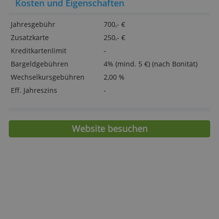
28 Tage längeres Zahlungsziel
ALLE ABLEHNEN
Neukundenbonus: 50.000 Membership
Rewards Punkte
DETAILS ANZEIGEN
> Jetzt Ihre American Express Busines
Platinum Card jetzt beantragen!
Kosten und Eigenschaften
Jahresgebühr
700,- €
Zusatzkarte
250,- €
Kreditkartenlimit
-
Bargeldgebühren
4% (mind. 5 €) (nach Bonitä
Wechselkursgebühren
2,00 %