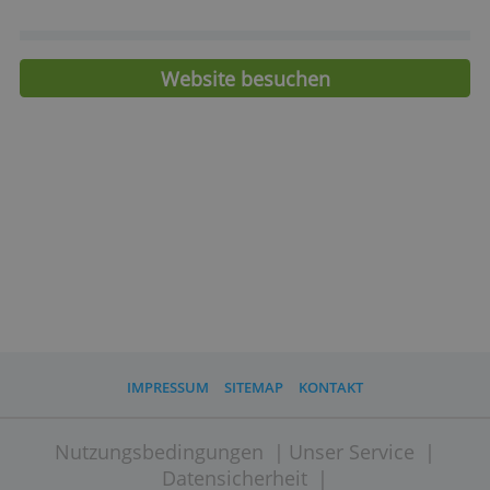
> Jetzt Ihr Targobank Klassik-Depot
eröffnen!
Merkmale
Depotführungskosten
- 30 €
Orderkosten Volumen 1 TEUR
8,90 €
Orderkosten Volumen 5 TEUR
12,50 €
Website besuchen