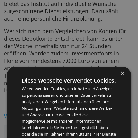
Depotkonten der meisten Direktbanken best
ein großer Vorteil in den Beratungsleistungen
die Depotinhaber in Targobank Filialen in
Anspruch nehmen können. In diesem Bereic
bietet das Institut auf individuelle Wünsche
zugeschnittene Dienstleistungen. Dazu zählt
auch eine persönliche Finanzplanung.
Wer sich nach dem Vergleichen von Konten f
dieses Depotkonto entscheidet, kann es unte
der Woche innerhalb von nur 24 Stunden
eröffnen. Werden zudem Investmentfonts in
Höhe von mindestens 7.000 Euro von einem
anderen Aktiendepot übertragen, belohnt die
Targobank das mit einer Geldprämie. Auch d
Diese Webseite verwendet Cookies.
macht ein Eröffnen dieses Direktdepots zu ei