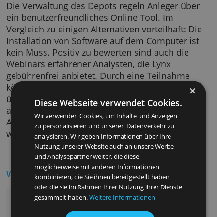
vorab einen Eindruck davon machen möchte
wie die Geldanlage über ein Lynx Depotkont
funktioniert, erhält gratis ein Demo-Depotko
zum Testen.
Die Verwaltung des Depots regeln Anleger ü
ein benutzerfreundliches Online Tool. Im
Vergleich zu einigen Alternativen vorteilhaft: 
Installation von Software auf dem Computer i
kein Muss. Positiv zu bewerten sind auch die
Webinars erfahrener Analysten, die Lynx
gebührenfrei anbietet. Durch eine Teilnahme
können sich Depotinhaber wertvolles Wissen
über Anlagestrategien und Anlageprodukte
Diese Webseite verwendet Cookies.
aneignen. Alles in allem sein interessantes
Wir verwenden Cookies, um Inhalte und Anzeigen
Angebot für Anleger und solche, die es werd
zu personalisieren und unseren Datenverkehr zu
wollen.
analysieren. Wir geben Informationen über Ihre