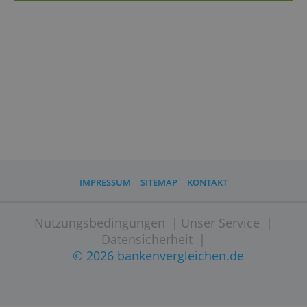
Merkmale
Depotführungskosten
0,00 %
Orderkosten Volumen 1 TEUR
5,80 €
Orderkosten Volumen 5 TEUR
7,- €
Website besuchen