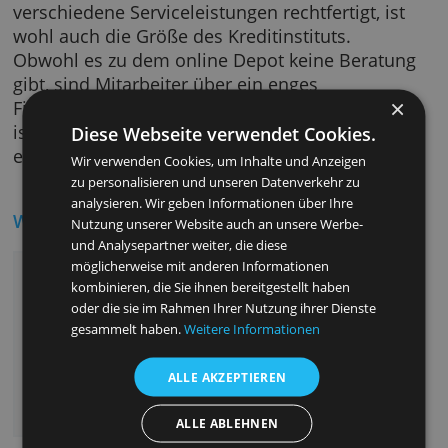
Deutschland ist bei Abwicklung über das
DirektDepot der Commerzbank gebührenfrei.
Ein Vorteil des Depotkontos, das beim Vergle
mit alternativen Angeboten den Mehrpreis fü
verschiedene Serviceleistungen rechtfertigt, i
wohl auch die Größe des Kreditinstituts.
Obwohl es zu dem online Depot keine Berat
gibt, sind Mitarbeiter über ein enges
Filialnetzwerk auch persönlich erreichbar. D
ist dieses Wertpapierdepotkonto alles in all
Diese Webseite verwendet Cookies.
ein zuverlässiges Produkt.
Wir verwenden Cookies, um Inhalte und Anzeigen
zu personalisieren und unseren Datenverkehr zu
analysieren. Wir geben Informationen über Ihre
Wichtigste Vorteile
Nutzung unserer Website auch an unsere Werbe-
und Analysepartner weiter, die diese
Hohe Wechselprämie bei Depotvolumen ab
möglicherweise mit anderen Informationen
kombinieren, die Sie ihnen bereitgestellt haben