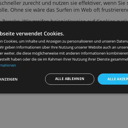
 Text-Snippet, das von einer von Ihnen besuch
en zu Ihrem letzten Besuch, wie Ihre bevorzugt
ebsite schneller zurecht und nutzen sie effekti
tige Rolle. Ohne sie wäre das Surfen im Web of
 viele Zwecke. Wir greifen beispielsweise auf
n, für Sie relevantere Anzeigen zu schalten, Bes
ese Webseite verwendet Cookies.
 Diensten zu unterstützen, um Ihre Daten zu 
verwenden Cookies, um Inhalte und Anzeigen zu personalisieren 
ysieren. Wir geben Informationen über Ihre Nutzung unserer Web
ysepartner weiter, die diese möglicherweise mit anderen Informat
Personalisierte Werbung im Web
n bereitgestellt haben oder die sie im Rahmen Ihrer Nutzung ihre
tere Informationen
ALLE ABLEHNEN
DETAILS ANZEIGEN