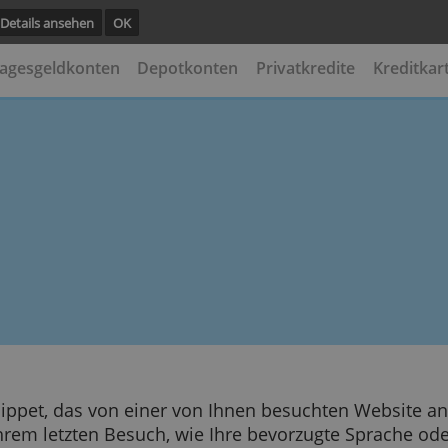
unktion.
Details ansehen
OK
ten
Tagesgeldkonten
Depotkonten
Privatkredi