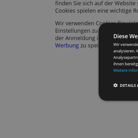
Ein Cookie ist ein kurzes
Es speichert Information
finden Sie sich auf der W
Cookies spielen eine wich
Wir verwenden Cookies für
Einstellungen zu speicher
Di
der Anmeldung in unseren
Werbung
zu speichern.
Wir 
anal
Anal
ihne
Wei