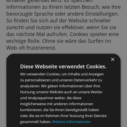
Ein Cookie ist ein kurzes Text-Snippet, das v
einer von Ihnen besuchten Website an Ihre
Browser gesendet wird. Es speichert
Informationen zu Ihrem letzten Besuch, wie 
bevorzugte Sprache oder andere Einstellung
So finden Sie sich auf der Website schneller
zurecht und nutzen sie effektiver, wenn Sie s
das nächste Mal aufrufen. Cookies spielen e
wichtige Rolle. Ohne sie wäre das Surfen im
Web oft frustrierend.
Wir verwenden Cookies für viele Zwecke. Wi
Diese Webseite verwendet Cookies.
greifen beispielsweise auf Cookies zurück, 
Ihre SafeSearch-Einstellungen zu speichern, 
Wir verwenden Cookies, um Inhalte und Anzeigen
Sie relevantere Anzeigen zu schalten,
zu personalisieren und unseren Datenverkehr zu
Besucherzahlen pro Seite zu erfassen, Sie be
analysieren. Wir geben Informationen über Ihre
Nutzung unserer Website auch an unsere Werbe-
der Anmeldung in unseren Diensten zu