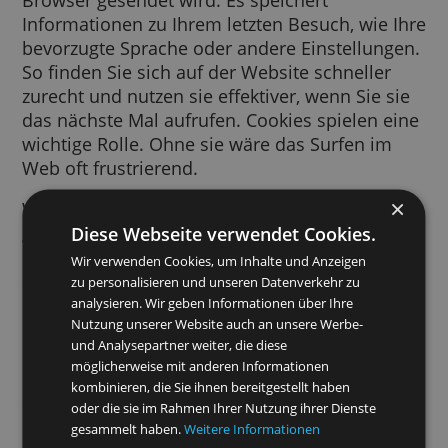
Ein Cookie ist ein kurzes Text-Snippet, das v
einer von Ihnen besuchten Website an Ihre
Browser gesendet wird. Es speichert
Informationen zu Ihrem letzten Besuch, wie 
bevorzugte Sprache oder andere Einstellung
So finden Sie sich auf der Website schneller
zurecht und nutzen sie effektiver, wenn Sie s
das nächste Mal aufrufen. Cookies spielen e
wichtige Rolle. Ohne sie wäre das Surfen im
Web oft frustrierend.
Wir verwenden Cookies für viele Zwecke. Wi
Diese Webseite verwendet Cookies.
greifen beispielsweise auf Cookies zurück, 
Ihre SafeSearch-Einstellungen zu speichern, 
Wir verwenden Cookies, um Inhalte und Anzeigen
Sie relevantere Anzeigen zu schalten,
zu personalisieren und unseren Datenverkehr zu
Besucherzahlen pro Seite zu erfassen, Sie be
analysieren. Wir geben Informationen über Ihre
Nutzung unserer Website auch an unsere Werbe-
der Anmeldung in unseren Diensten zu