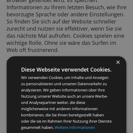
Ein Cookie ist ein kurzes Text-Snippet, das v
einer von Ihnen besuchten Website an Ihre
Browser gesendet wird. Es speichert
Informationen zu Ihrem letzten Besuch, wie 
bevorzugte Sprache oder andere Einstellung
So finden Sie sich auf der Website schneller
zurecht und nutzen sie effektiver, wenn Sie s
das nächste Mal aufrufen. Cookies spielen e
wichtige Rolle. Ohne sie wäre das Surfen im
Web oft frustrierend.
Wir verwenden Cookies für viele Zwecke. Wi
Diese Webseite verwendet Cookies.
greifen beispielsweise auf Cookies zurück, 
Ihre SafeSearch-Einstellungen zu speichern, 
Wir verwenden Cookies, um Inhalte und Anzeigen
Sie relevantere Anzeigen zu schalten,
zu personalisieren und unseren Datenverkehr zu
Besucherzahlen pro Seite zu erfassen, Sie be
analysieren. Wir geben Informationen über Ihre
Nutzung unserer Website auch an unsere Werbe-
der Anmeldung in unseren Diensten zu