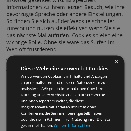
Ein Cookie ist ein kurzes Text-Snippet, das v
einer von Ihnen besuchten Website an Ihre
Browser gesendet wird. Es speichert
Informationen zu Ihrem letzten Besuch, wie 
bevorzugte Sprache oder andere Einstellung
So finden Sie sich auf der Website schneller
zurecht und nutzen sie effektiver, wenn Sie s
das nächste Mal aufrufen. Cookies spielen e
wichtige Rolle. Ohne sie wäre das Surfen im
Web oft frustrierend.
Wir verwenden Cookies für viele Zwecke. Wi
Diese Webseite verwendet Cookies.
greifen beispielsweise auf Cookies zurück, 
Ihre SafeSearch-Einstellungen zu speichern, 
Wir verwenden Cookies, um Inhalte und Anzeigen
Sie relevantere Anzeigen zu schalten,
zu personalisieren und unseren Datenverkehr zu
Besucherzahlen pro Seite zu erfassen, Sie be
analysieren. Wir geben Informationen über Ihre
Nutzung unserer Website auch an unsere Werbe-
der Anmeldung in unseren Diensten zu