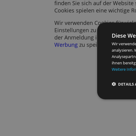
Ein Cookie ist ein kurzes
Es speichert Information
finden Sie sich auf der W
Cookies spielen eine wich
Wir verwenden Cookies für
Einstellungen zu speicher
Di
der Anmeldung in unseren
Werbung
zu speichern.
Wir 
anal
Anal
ihne
Wei