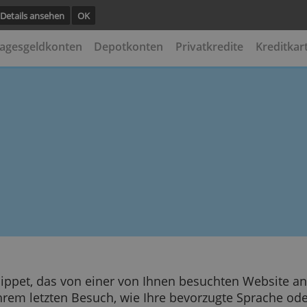
unktion.
Details ansehen
OK
ten
Tagesgeldkonten
Depotkonten
Privatkredi