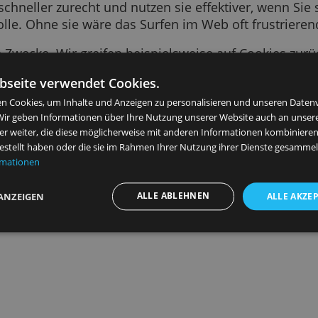
 Text-Snippet, das von einer von Ihnen besuch
en zu Ihrem letzten Besuch, wie Ihre bevorzugt
ebsite schneller zurecht und nutzen sie effekti
tige Rolle. Ohne sie wäre das Surfen im Web of
 viele Zwecke. Wir greifen beispielsweise auf
n, für Sie relevantere Anzeigen zu schalten, Bes
ese Webseite verwendet Cookies.
 Diensten zu unterstützen, um Ihre Daten zu 
verwenden Cookies, um Inhalte und Anzeigen zu personalisieren 
ysieren. Wir geben Informationen über Ihre Nutzung unserer Web
ysepartner weiter, die diese möglicherweise mit anderen Informat
Personalisierte Werbung im Web
n bereitgestellt haben oder die sie im Rahmen Ihrer Nutzung ihre
tere Informationen
ALLE ABLEHNEN
DETAILS ANZEIGEN