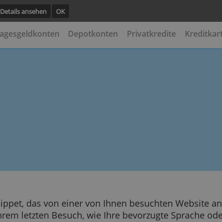
unktion.
Details ansehen
OK
ten
Tagesgeldkonten
Depotkonten
Privatkredi