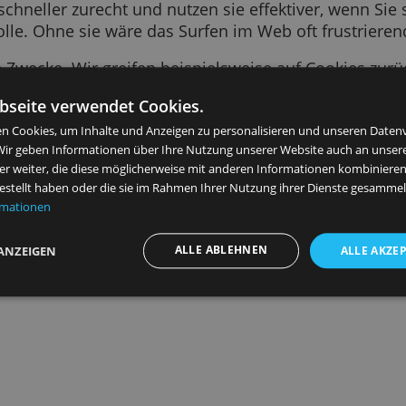
 Text-Snippet, das von einer von Ihnen besuch
en zu Ihrem letzten Besuch, wie Ihre bevorzugt
ebsite schneller zurecht und nutzen sie effekti
tige Rolle. Ohne sie wäre das Surfen im Web of
 viele Zwecke. Wir greifen beispielsweise auf
n, für Sie relevantere Anzeigen zu schalten, Bes
ese Webseite verwendet Cookies.
 Diensten zu unterstützen, um Ihre Daten zu 
verwenden Cookies, um Inhalte und Anzeigen zu personalisieren 
ysieren. Wir geben Informationen über Ihre Nutzung unserer Web
ysepartner weiter, die diese möglicherweise mit anderen Informat
Personalisierte Werbung im Web
n bereitgestellt haben oder die sie im Rahmen Ihrer Nutzung ihre
tere Informationen
ALLE ABLEHNEN
DETAILS ANZEIGEN