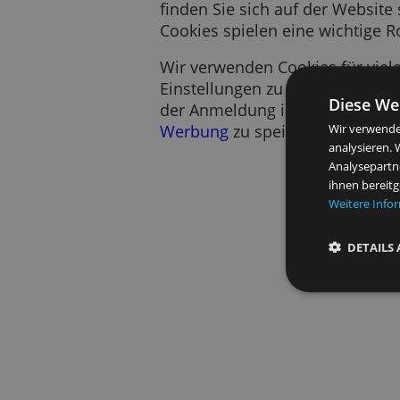
Ein Cookie ist ein kurzes
Es speichert Information
finden Sie sich auf der W
Cookies spielen eine wich
Wir verwenden Cookies für
Einstellungen zu speicher
Di
der Anmeldung in unseren
Werbung
zu speichern.
Wir 
anal
Anal
ihne
Wei