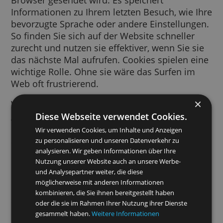
Ein Cookie ist ein kurzes Text-Snippet, das v
einer von Ihnen besuchten Website an Ihre
Browser gesendet wird. Es speichert
Informationen zu Ihrem letzten Besuch, wie 
bevorzugte Sprache oder andere Einstellung
So finden Sie sich auf der Website schneller
zurecht und nutzen sie effektiver, wenn Sie s
das nächste Mal aufrufen. Cookies spielen e
wichtige Rolle. Ohne sie wäre das Surfen im
Web oft frustrierend.
Wir verwenden Cookies für viele Zwecke. Wi
Diese Webseite verwendet Cookies.
greifen beispielsweise auf Cookies zurück, 
Ihre SafeSearch-Einstellungen zu speichern, 
Wir verwenden Cookies, um Inhalte und Anzeigen
Sie relevantere Anzeigen zu schalten,
zu personalisieren und unseren Datenverkehr zu
Besucherzahlen pro Seite zu erfassen, Sie be
analysieren. Wir geben Informationen über Ihre
Nutzung unserer Website auch an unsere Werbe-
der Anmeldung in unseren Diensten zu