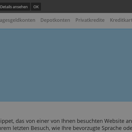
unktion.
Details ansehen
OK
ten
Tagesgeldkonten
Depotkonten
Privatkredi