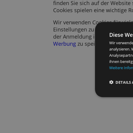
Ein Cookie ist ein kurzes
Es speichert Information
finden Sie sich auf der W
Cookies spielen eine wich
Wir verwenden Cookies für
Einstellungen zu speicher
Di
der Anmeldung in unseren
Werbung
zu speichern.
Wir 
anal
Anal
ihne
Wei