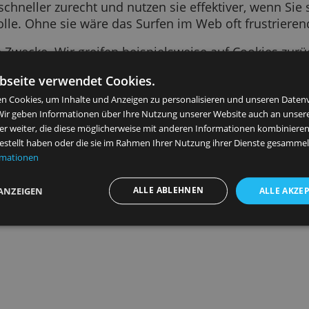
 Text-Snippet, das von einer von Ihnen besuch
en zu Ihrem letzten Besuch, wie Ihre bevorzugt
ebsite schneller zurecht und nutzen sie effekti
tige Rolle. Ohne sie wäre das Surfen im Web of
 viele Zwecke. Wir greifen beispielsweise auf
n, für Sie relevantere Anzeigen zu schalten, Bes
ese Webseite verwendet Cookies.
 Diensten zu unterstützen, um Ihre Daten zu 
verwenden Cookies, um Inhalte und Anzeigen zu personalisieren 
ysieren. Wir geben Informationen über Ihre Nutzung unserer Web
ysepartner weiter, die diese möglicherweise mit anderen Informat
Personalisierte Werbung im Web
n bereitgestellt haben oder die sie im Rahmen Ihrer Nutzung ihre
tere Informationen
ALLE ABLEHNEN
DETAILS ANZEIGEN