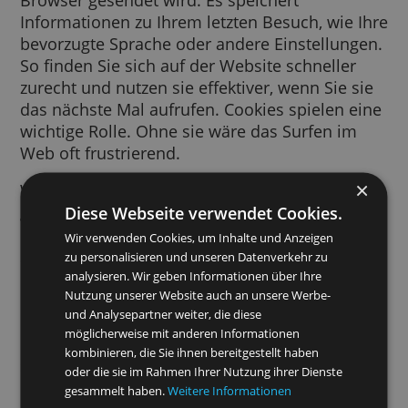
Ein Cookie ist ein kurzes Text-Snippet, das v
einer von Ihnen besuchten Website an Ihre
Browser gesendet wird. Es speichert
Informationen zu Ihrem letzten Besuch, wie 
bevorzugte Sprache oder andere Einstellung
So finden Sie sich auf der Website schneller
zurecht und nutzen sie effektiver, wenn Sie s
das nächste Mal aufrufen. Cookies spielen e
wichtige Rolle. Ohne sie wäre das Surfen im
Web oft frustrierend.
Wir verwenden Cookies für viele Zwecke. Wi
Diese Webseite verwendet Cookies.
greifen beispielsweise auf Cookies zurück, 
Ihre SafeSearch-Einstellungen zu speichern, 
Wir verwenden Cookies, um Inhalte und Anzeigen
Sie relevantere Anzeigen zu schalten,
zu personalisieren und unseren Datenverkehr zu
Besucherzahlen pro Seite zu erfassen, Sie be
analysieren. Wir geben Informationen über Ihre
Nutzung unserer Website auch an unsere Werbe-
der Anmeldung in unseren Diensten zu