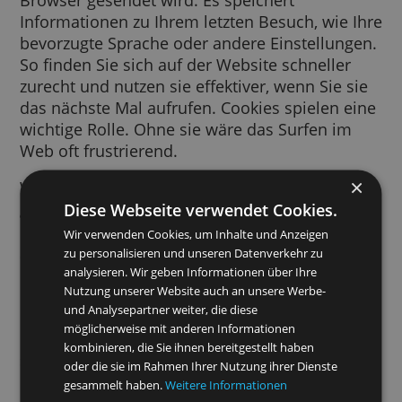
Ein Cookie ist ein kurzes Text-Snippet, das v
einer von Ihnen besuchten Website an Ihre
Browser gesendet wird. Es speichert
Informationen zu Ihrem letzten Besuch, wie 
bevorzugte Sprache oder andere Einstellung
So finden Sie sich auf der Website schneller
zurecht und nutzen sie effektiver, wenn Sie s
das nächste Mal aufrufen. Cookies spielen e
wichtige Rolle. Ohne sie wäre das Surfen im
Web oft frustrierend.
Wir verwenden Cookies für viele Zwecke. Wi
Diese Webseite verwendet Cookies.
greifen beispielsweise auf Cookies zurück, 
Ihre SafeSearch-Einstellungen zu speichern, 
Wir verwenden Cookies, um Inhalte und Anzeigen
Sie relevantere Anzeigen zu schalten,
zu personalisieren und unseren Datenverkehr zu
Besucherzahlen pro Seite zu erfassen, Sie be
analysieren. Wir geben Informationen über Ihre
Nutzung unserer Website auch an unsere Werbe-
der Anmeldung in unseren Diensten zu