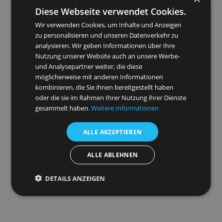
Diese Webseite verwendet Cookies.
Wir verwenden Cookies, um Inhalte und Anzeigen
zu personalisieren und unseren Datenverkehr zu
analysieren. Wir geben Informationen über Ihre
Fout 404: Pagina niet gevonden
Nutzung unserer Website auch an unsere Werbe-
und Analysepartner weiter, die diese
De opvraagde pagina bestaat helaas niet (meer
möglicherweise mit anderen Informationen
deze website. Excuses voor het ongemak.
kombinieren, die Sie ihnen bereitgestellt haben
Als u contact wilt opnemen met de webbeheerd
oder die sie im Rahmen Ihrer Nutzung ihrer Dienste
gebruik dan gerust de
contactpagina
.
gesammelt haben.
Weitere Informationen
ALLE AKZEPTIEREN
ALLE ABLEHNEN