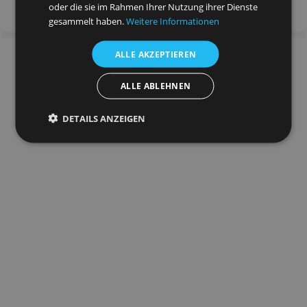
und Analysepartner weiter, die diese
möglicherweise mit anderen Informationen
kombinieren, die Sie ihnen bereitgestellt haben
oder die sie im Rahmen Ihrer Nutzung ihrer Dienste
gesammelt haben.
Weitere Informationen
ALLE AKZEPTIEREN
ALLE ABLEHNEN
DETAILS ANZEIGEN