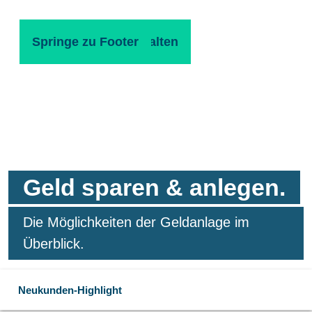
Spinge zu Hauptinhalten
Springe zu Footer
Geld sparen & anlegen.
Die Möglichkeiten der Geldanlage im
Überblick.
Neukunden-Highlight